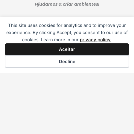
Ajudamos a criar ambientes!
F
I
This site uses cookies for analytics and to improve your
a
n
c
s
experience. By clicking Accept, you consent to our use of
e
t
Horário de Funcionamento
b
a
cookies. Learn more in our
privacy policy
.
o
g
o
r
Aceitar
k
a
Segunda a Sexta:
-
m
f
Decline
08.30- 13.00 / 14.30-19.00
Sábado:
09.00- 13.00
VARITINTAS - Massamá
Rua D. Dulce de Aragão nº15 lj. A
Massamá Norte
2605-652 Belas