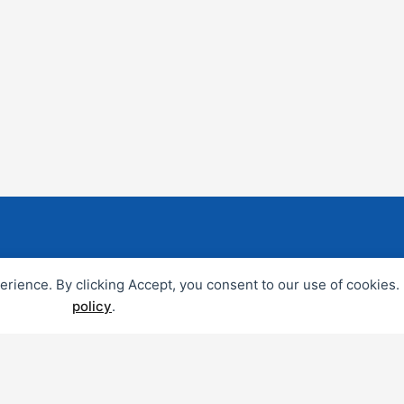
Precisa de ajuda?
perience. By clicking Accept, you consent to our use of cookies
policy
.
s especializados! Para qualquer esclarecimento ou dú
CONTACTE-NOS