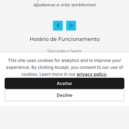
Ajudamos a criar ambientes!
F
I
a
n
c
s
e
t
Horário de Funcionamento
b
a
o
g
o
r
k
a
Segunda a Sexta:
-
m
f
This site uses cookies for analytics and to improve your
08.30- 13.00 / 14.30-19.00
experience. By clicking Accept, you consent to our use of
Sábado:
cookies. Learn more in our
privacy policy
.
09.00- 13.00
Aceitar
VARITINTAS - Massamá
Decline
Rua D. Dulce de Aragão nº15 lj. A
Massamá Norte
2605-652 Belas